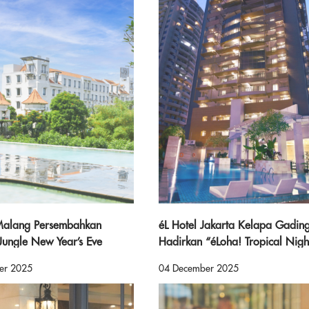
 Malang Persembahkan
éL Hotel Jakarta Kelapa Gadin
 Jungle New Year’s Eve
Hadirkan “éLoha! Tropical Nigh
rayaan Malam Tahun Baru
untuk Perayaan Malam Tahun B
er 2025
04 December 2025
uansa Hutan Tropis yang
2026
mp; Eksotis