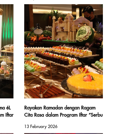
Tamu
ma éL
Rayakan Ramadan dengan Ragam
m Iftar
Cita Rasa dalam Program Iftar “Serbu
Enam
Berkat – SERunya BUka BERsama
13 February 2026
niKmAT” di éL Hotel Yogyakarta