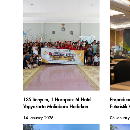
135 Senyum, 1 Harapan: éL Hotel
Perpaduan
Yogyakarta Malioboro Hadirkan
Futuristi
Kebahagiaan di Panti Asuhan Santo
Baru 2026
14 January 2026
08 Januar
Thomas Gunung Kidul
Maliobor