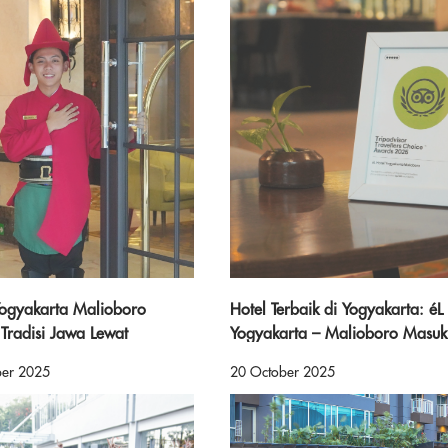
Yogyakarta Malioboro
Hotel Terbaik di Yogyakarta: éL
Tradisi Jawa Lewat
Yogyakarta – Malioboro Masuk
Bregada
10% Hotel Dunia versi Tripadvis
er 2025
20 October 2025
Travelers’ Choice Award 2025