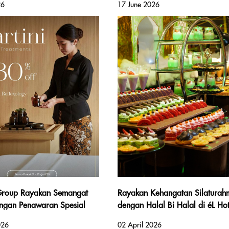
26
17 June 2026
unia Dua Tahun Berturut-Turut
Hotel Group
 Group Rayakan Semangat
Rayakan Kehangatan Silaturah
engan Penawaran Spesial
dengan Halal Bi Halal di éL Hot
hir April
Yogyakarta Malioboro
026
02 April 2026