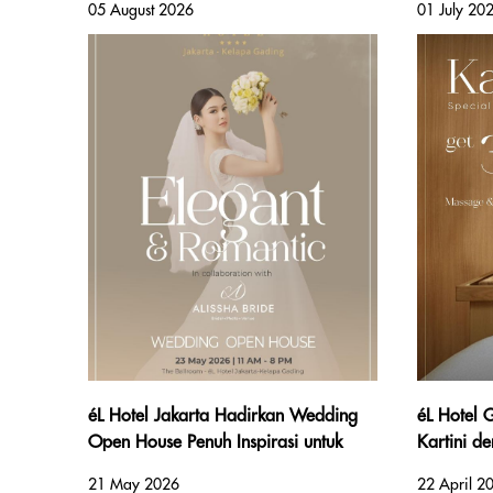
05 August 2026
01 July 20
Terbaik D
éL Hotel Jakarta Hadirkan Wedding
éL Hotel
Open House Penuh Inspirasi untuk
Kartini d
Calon Pengantin 2026
Hingga Ak
21 May 2026
22 April 2