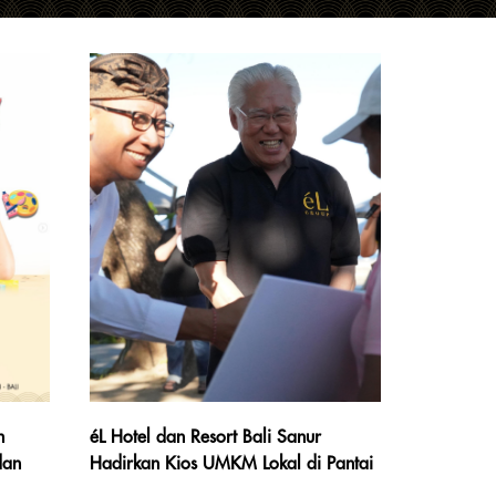
n
éL Hotel dan Resort Bali Sanur
dan
Hadirkan Kios UMKM Lokal di Pantai
éL
Sanur sebagai Wujud Komitmen