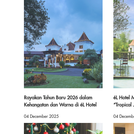
Rayakan Tahun Baru 2026 dalam
éL Hotel
Kehangatan dan Warna di éL Hotel
“Tropical
Kartika Wijaya Batu. Menghadirkan
Party” Pe
04 December 2025
04 Decemb
“Harmony of Batu” – Perayaan Tahun
dengan N
Baru dengan Nuansa Alam dan
Meriah &a
Kebersamaan