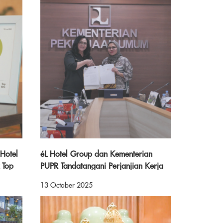
 Hotel
éL Hotel Group dan Kementerian
 Top
PUPR Tandatangani Perjanjian Kerja
or
Sama Pemanfaatan Aset Negara
13 October 2025
Wisma Werdhapura, Sanur – Bali