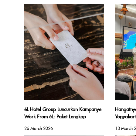
éL Hotel Group Luncurkan Kampanye
Hangatny
Work From éL: Paket Lengkap
Yogyakart
Produktivitas Mulai dari Rp390 Ribu
Kebersam
26 March 2026
13 March 
Sosromen