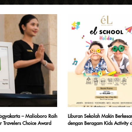
Yogyakarta – Malioboro Raih
Liburan Sekolah Makin Berkesa
or Travelers Choice Award
dengan Beragam Kids Activity 
uk Jajaran 10% Hotel
Promo Menginap Eksklusif dari 