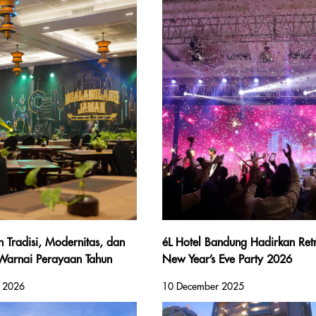
 Tradisi, Modernitas, dan
éL Hotel Bandung Hadirkan Ret
k Warnai Perayaan Tahun
New Year’s Eve Party 2026
 di éL Hotel Yogyakarta
y 2026
10 December 2025
o