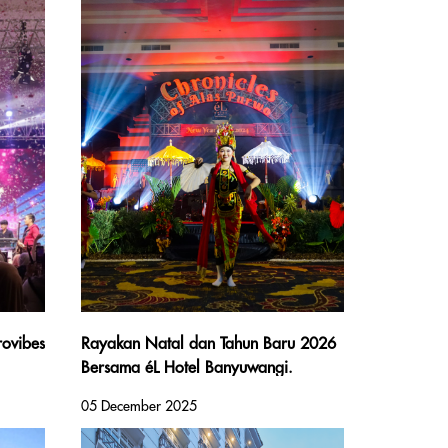
Malioboro
rovibes
Rayakan Natal dan Tahun Baru 2026
Bersama éL Hotel Banyuwangi.
Perpaduan Tradisi, Cita Rasa, dan
05 December 2025
Momen Penuh Keindahan di Kota
Paling Eksotis di Jawa Timur