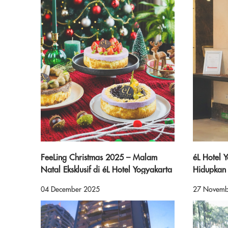
FeeLing Christmas 2025 – Malam
éL Hotel 
Natal Eksklusif di éL Hotel Yogyakarta
Hidupkan 
Malioboro
Seragam 
04 December 2025
27 Novemb